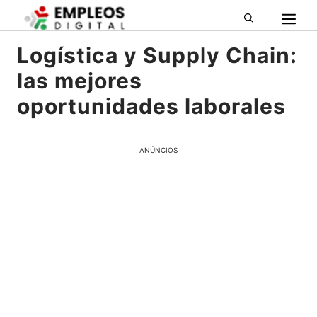
M
Pular
para
o
Logística y Supply Chain:
conteúdo
las mejores
oportunidades laborales
ANÚNCIOS