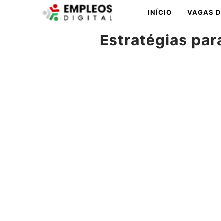
Pular
INÍCIO
VAGAS D
para
o
Estratégias par
conteúdo