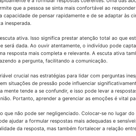
apidamente e a formular respostas coerentes. Uma das abo
ermite que a pessoa se sinta mais confortável ao respond
a capacidade de pensar rapidamente e de se adaptar às cir
a inesperada.
escuta ativa. Isso significa prestar atenção total ao que 
e será dada. Ao ouvir atentamente, o indivíduo pode capta
a resposta mais completa e relevante. A escuta ativa ta
azendo a pergunta, facilitando a comunicação.
riável crucial nas estratégias para lidar com perguntas in
m situações de pressão pode influenciar significativament
 mente tende a se confundir, e isso pode levar a resposta
ião. Portanto, aprender a gerenciar as emoções é vital pa
o que não pode ser negligenciado. Colocar-se no lugar do 
ode ajudar a formular respostas mais adequadas e sensíve
lidade da resposta, mas também fortalecer a relação entre