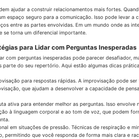
podem ajudar a construir relacionamentos mais fortes. Qua
a um espaço seguro para a comunicação. Isso pode levar a 
 laços entre as partes envolvidas. Em um mundo onde as i
de se torna um diferencial importante.
égias para Lidar com Perguntas Inesperadas
dar com perguntas inesperadas pode parecer desafiador, m
s parte do seu repertório. Aqui estão algumas dicas prátic
ovisação para respostas rápidas. A improvisação pode ser 
rovisação, que ajudam a desenvolver a capacidade de pens
cuta ativa para entender melhor as perguntas. Isso envolve 
ão à linguagem corporal e ao tom de voz, que podem forn
nta.
nal em situações de pressão. Técnicas de respiração e mi
, permitindo que você responda de forma mais clara e rac