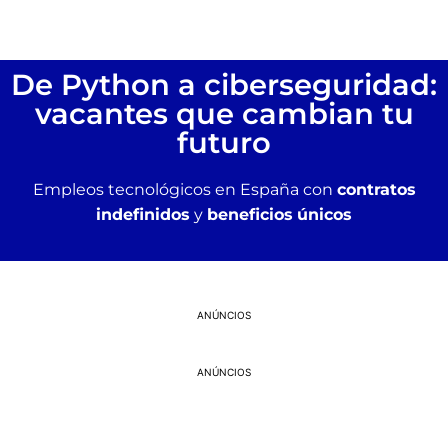
De Python a ciberseguridad:
vacantes que cambian tu
futuro
Empleos tecnológicos en España con
contratos
indefinidos
y
beneficios
únicos
ANÚNCIOS
ANÚNCIOS